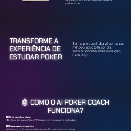
performance.
TRANSFORME A
Tenha um coach digital com o seu
EXPERIÊNCIA DE
método, ativo 24h por dia.
Mais autonomia, mais evolução,
mais edge.
ESTUDAR POKER
🤖 COMO O AI POKER COACH
FUNCIONA?
1️⃣
Você escolhe o plano
PRO (base técnica pronta)
ou VIP (treinado com seus próprios conteúdos).
2️⃣ Envia suas informações
Após o pagamento, você preenche um formulário rápido com seus dados.